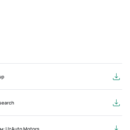
up
search
м: UzAuto Motors