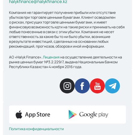
halykfinance@halykfinance.kz
Компания не гарантирует получение прибыли или отсутствие
убытков при торговле ценными бумагами. Клиент осведомлен
о рисках, присущих торговле ценными бумагами, и имеет
финансовую возможность идти на такие риски и принимать на себя
любые понесенные в связи с этим убытки. Компания не несет
ответственность за какие бы то ни было убытки, возникшие
в результате инвестиций, сделанных на основании любых
рекомендаций, прогнозов, обзоров и иной информации.
АО «Halyk Finance».
Лицензия
на осуществление деятельности на
рынке ценных бумаг №3.2.229/7, выдана Национальным Банком
Республики Казахстан 4 ноября 2016 года.
Политика конфиденциальности