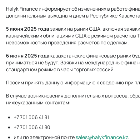
Halyk Finance информирует об изменениях в работе фина
дополнительным выходным днем в Республике Казахста
5 июня 2025 года
заявки на рынки США, включая заявк
казначейскими облигациями США с режимом расчетов Т+1
невозможностью проведения расчетов по сделкам.
6 июня 2025 года
казахстанские финансовые рынки буд
приниматься не будут. Заявки на международные финан
стандартном режиме в часы торговых сессий.
Просим принять данную информацию к сведению при пл
В случае возникновения дополнительных вопросов, обр
нижеуказанным контактам:
+7 701 006 41 81
+7 701 006 41 80
или по электронной почте
sales@halykfinance.kz
.