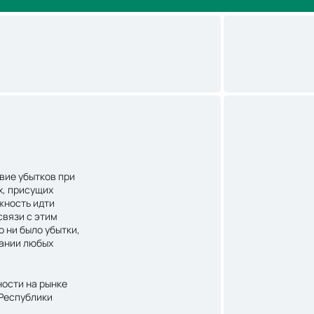
вие убытков при
х, присущих
жность идти
связи с этим
о ни было убытки,
вании любых
ости на рынке
 Республики