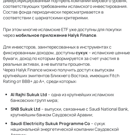
диверсифицированный портфель компаний мирового уровня,
соответствующих требованиям исламского инвестирования.
Состав фонда периодически пересматривается в
соответствии с шариатскими критериями.
При этом многие исламские ETF уже доступны для покупки
через
мобильное приложение Halyk Finance
.
Для инвесторов, заинтересованных в инструментах с
фиксированным доходом, доступны
сукук
– исламские ценные
бумаги, доход по которым формируется за счет участия в
реальных активах, а не выплаты процентов.
Через Halyk Finance можно получить доступ к выпускам
крупнейших эмитентов Ближнего Востока, имеющих Fitch
Rating от BBB+ до А+, среди которых:
Al Rajhi Sukuk Ltd
– одна из крупнейших исламских
банковских групп мира;
SNB Sukuk Ltd
– выпуски, связанные с Saudi National Bank,
крупнейшим банком Саудовской Аравии;
Saudi Electricity Sukuk Programme Co
– сукук
национальной энергетической компании Саудовской
Аравии;