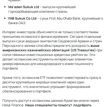
Ma'aden Sukuk Ltd
– выпуски крупнейшей
горнодобывающей компании страны;
FAB Sukuk Co Ltd
– сукук First Abu Dhabi Bank, крупнейшего
банка ОАЭ.
Интерес инвесторов объясняется не только соответствием
принципам исламского финансирования. Сегодня отдельные
выпуски сукук ведущих эмитентов Саудовской Аравии и стран
Персидского залива способны предлагать доходность
выше
американских казначейских облигаций (US Treasuries)
при
сопоставимых инвестиционных кредитных рейтингах. Это
делает исламские инструменты интересным элементом
диверсификации для международного инвестиционного
портфеля.
Кроме того, исламские ETF позволяют инвестировать сразу в
десятки крупнейших мировых компаний через один
инструмент, что значительно упрощает формирование
сбалансированного портфеля.
Получить доступ к исламским ценным бумагам можно через
Halyk Finance.
Наши специалисты помогут подобрать