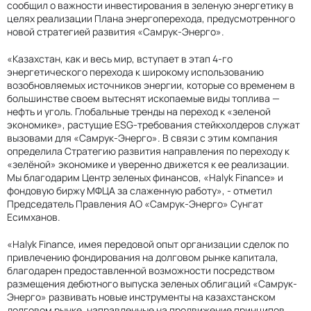
сообщил о важности инвестирования в зеленую энергетику в
целях реализации Плана энергоперехода, предусмотренного
новой стратегией развития «Самрук-Энерго».
«Казахстан, как и весь мир, вступает в этап 4-го
энергетического перехода к широкому использованию
возобновляемых источников энергии, которые со временем в
большинстве своем вытеснят ископаемые виды топлива —
нефть и уголь. Глобальные тренды на переход к «зеленой
экономике», растущие ESG-требования стейкхолдеров служат
вызовами для «Самрук-Энерго». В связи с этим компания
определила Стратегию развития направления по переходу к
«зелёной» экономике и уверенно движется к ее реализации.
Мы благодарим Центр зеленых финансов, «Halyk Finance» и
фондовую биржу МФЦА за слаженную работу», - отметил
Председатель Правления АО «Самрук-Энерго» Сунгат
Есимханов.
«Halyk Finance, имея передовой опыт организации сделок по
привлечению фондирования на долговом рынке капитала,
благодарен предоставленной возможности посредством
размещения дебютного выпуска зеленых облигаций «Самрук-
Энерго» развивать новые инструменты на казахстанском
долговом рынке, направленные на продвижение принципов