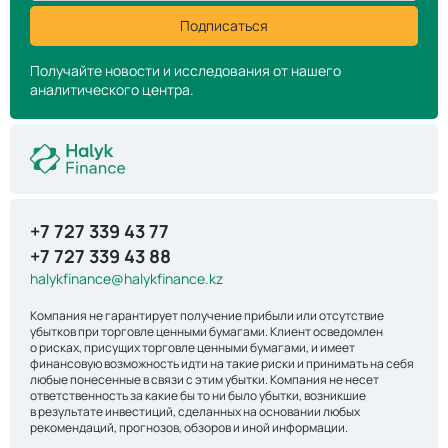
Подписаться
Получайте новости и исследования от нашего
аналитического центра.
+7 727 339 43 77
+7 727 339 43 88
halykfinance@halykfinance.kz
Компания не гарантирует получение прибыли или отсутствие
убытков при торговле ценными бумагами. Клиент осведомлен
о рисках, присущих торговле ценными бумагами, и имеет
финансовую возможность идти на такие риски и принимать на себя
любые понесенные в связи с этим убытки. Компания не несет
ответственность за какие бы то ни было убытки, возникшие
в результате инвестиций, сделанных на основании любых
рекомендаций, прогнозов, обзоров и иной информации.