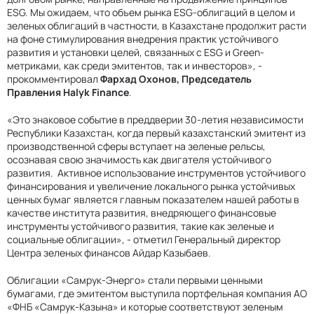
ESG. Мы ожидаем, что объем рынка ESG-облигаций в целом и
зеленых облигаций в частности, в Казахстане продолжит расти
на фоне стимулирования внедрения практик устойчивого
развития и установки целей, связанных с ESG и Green-
метриками, как среди эмитентов, так и инвесторов», -
прокомментировал
Фархад Охонов, Председатель
Правления Halyk Finance
.
«Это знаковое событие в преддверии 30-летия независимости
Республики Казахстан, когда первый казахстанский эмитент из
производственной сферы вступает на зеленые рельсы,
осознавая свою значимость как двигателя устойчивого
развития. Активное использование инструментов устойчивого
финансирования и увеличение локального рынка устойчивых
ценных бумаг является главным показателем нашей работы в
качестве института развития, внедряющего финансовые
инструменты устойчивого развития, такие как зеленые и
социальные облигации», - отметил Генеральный директор
Центра зеленых финансов Айдар Казыбаев.
Облигации «Самрук-Энерго» стали первыми ценными
бумагами, где эмитентом выступила портфельная компания АО
«ФНБ «Самрук-Казына» и которые соответствуют зеленым