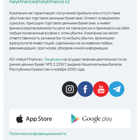
halykfinance@halykfinance.kz
Компания не гарантирует получение прибыли или отсутствие
убытков при торговле ценными бумагами. Клиент осведомлен
о рисках, присущих торговле ценными бумагами, и имеет
финансовую возможность идти на такие риски и принимать на себя
любые понесенные в связи с этим убытки. Компания не несет
ответственность за какие бы то ни было убытки, возникшие
в результате инвестиций, сделанных на основании любых
рекомендаций, прогнозов, обзоров и иной информации.
АО «Halyk Finance».
Лицензия
на осуществление деятельности на
рынке ценных бумаг №3.2.229/7, выдана Национальным Банком
Республики Казахстан 4 ноября 2016 года.
Политика конфиденциальности