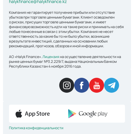
halykfinance@halykfinance.kz
Компания не гарантирует получение прибыли или отсутствие
убытков при торговле ценными бумагами. Клиент осведомлен
о рисках, присущих торговле ценными бумагами, и имеет
финансовую возможность идти на такие риски и принимать на себя
любые понесенные в связи с этим убытки. Компания не несет
ответственность за какие бы то ни было убытки, возникшие
в результате инвестиций, сделанных на основании любых
рекомендаций, прогнозов, обзоров и иной информации.
АО «Halyk Finance».
Лицензия
на осуществление деятельности на
рынке ценных бумаг №3.2.229/7, выдана Национальным Банком
Республики Казахстан 4 ноября 2016 года.
Политика конфиденциальности