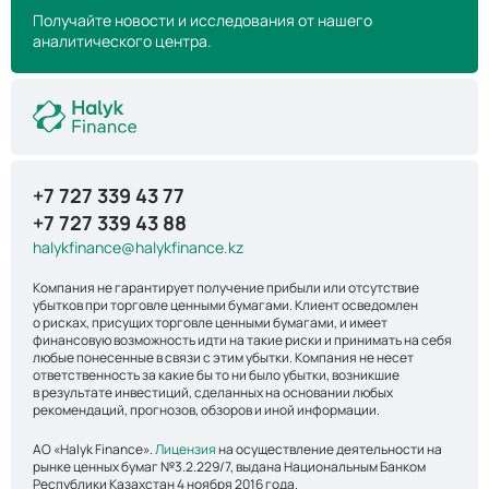
Получайте новости и исследования от нашего
аналитического центра.
+7 727 339 43 77
+7 727 339 43 88
halykfinance@halykfinance.kz
Компания не гарантирует получение прибыли или отсутствие
убытков при торговле ценными бумагами. Клиент осведомлен
о рисках, присущих торговле ценными бумагами, и имеет
финансовую возможность идти на такие риски и принимать на себя
любые понесенные в связи с этим убытки. Компания не несет
ответственность за какие бы то ни было убытки, возникшие
в результате инвестиций, сделанных на основании любых
рекомендаций, прогнозов, обзоров и иной информации.
АО «Halyk Finance».
Лицензия
на осуществление деятельности на
рынке ценных бумаг №3.2.229/7, выдана Национальным Банком
Республики Казахстан 4 ноября 2016 года.