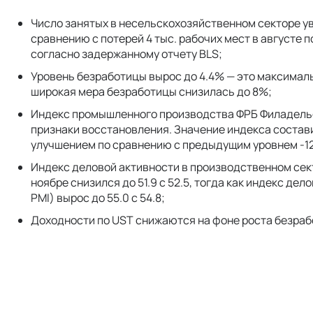
Число занятых в несельскохозяйственном секторе уве
сравнению с потерей 4 тыс. рабочих мест в августе 
согласно задержанному отчету BLS;
Уровень безработицы вырос до 4.4% — это максималь
широкая мера безработицы снизилась до 8%;
Индекс промышленного производства ФРБ Филадельф
признаки восстановления. Значение индекса состави
улучшением по сравнению с предыдущим уровнем -12
Индекс деловой активности в производственном сект
ноябре снизился до 51.9 с 52.5, тогда как индекс дел
PMI) вырос до 55.0 с 54.8;
Доходности по UST снижаются на фоне роста безраб