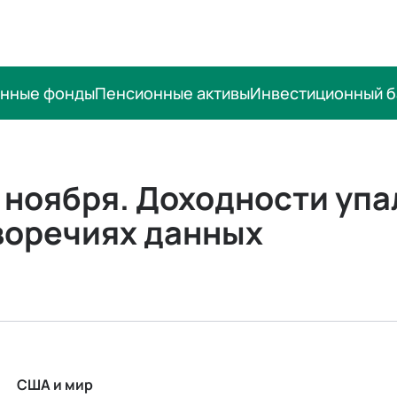
онные фонды
Пенсионные активы
Инвестиционный б
21 ноября. Доходности уп
воречиях данных
США и мир