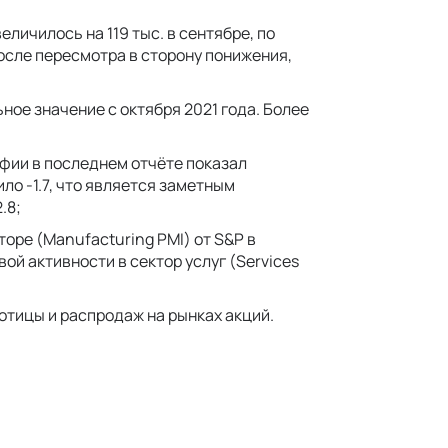
личилось на 119 тыс. в сентябре, по
после пересмотра в сторону понижения,
ное значение с октября 2021 года. Более
ии в последнем отчёте показал
ло -1.7, что является заметным
.8;
оре (Manufacturing PMI) от S&P в
овой активности в сектор услуг (Services
отицы и распродаж на рынках акций.