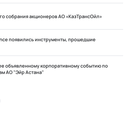
го собрания акционеров АО «КазТрансОйл»
ance появились инструменты, прошедшие
ее объявленному корпоративному событию по
м АО "Эйр Астана"