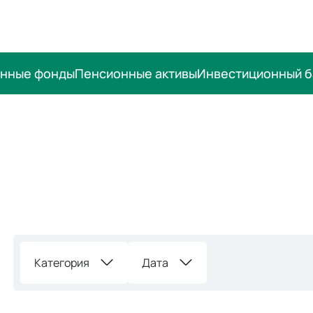
онные фонды
Пенсионные активы
Инвестиционный б
Категория
Дата