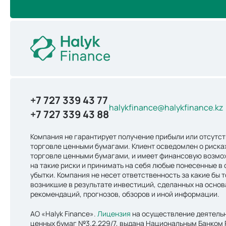
+7 727 339 43 77
halykfinance@halykfinance.kz
+7 727 339 43 88
Компания не гарантирует получение прибыли или отсутст
торговле ценными бумагами. Клиент осведомлен о риска
торговле ценными бумагами, и имеет финансовую возмо
на такие риски и принимать на себя любые понесенные в 
убытки. Компания не несет ответственность за какие бы т
возникшие в результате инвестиций, сделанных на осно
рекомендаций, прогнозов, обзоров и иной информации.
АО «Halyk Finance».
Лицензия
на осуществление деятельн
ценных бумаг №3.2.229/7, выдана Национальным Банком