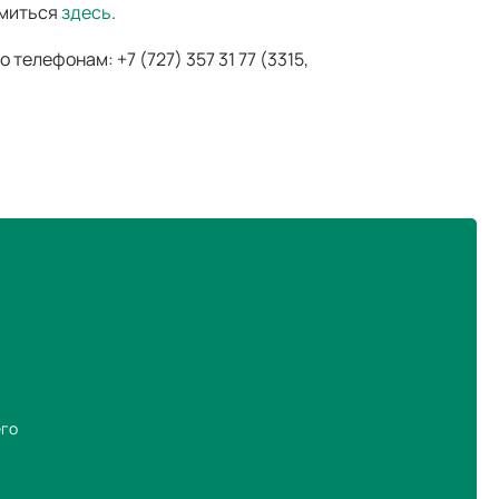
омиться
здесь
.
по телефонам:
+7 (727) 357 31 77
(3315,
его