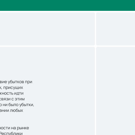
вие убытков при
х, присущих
жность идти
связи с этим
о ни было убытки,
вании любых
ости на рынке
 Республики