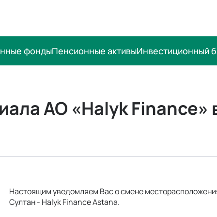
онные фонды
Пенсионные активы
Инвестиционный б
ала АО «Halyk Finance» в
Настоящим уведомляем Вас о смене месторасположения ф
Султан - Halyk Finance Astana.