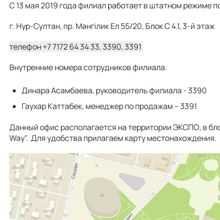
С 13 мая 2019 года филиал работает в штатном режиме п
г. Нур-Султан, пр. Мәнгілик Ел 55/20, Блок С 4.1, 3-й этаж
телефон +7 7172 64 34 33, 3390, 3391
Внутренние номера сотрудников филиала:
Динара Асамбаева, руководитель филиала -
3390
Гаухар Каттабек, менеджер по продажам –
3391
Данный офис располагается на территории ЭКСПО, в бло
Way". Для удобства прилагаем карту местонахождения.