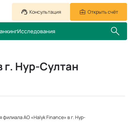
Консультация
Открыть счёт
анкинг
Исследования
 г. Нур-Султан
илиала АО «Halyk Finance» в г. Нур-