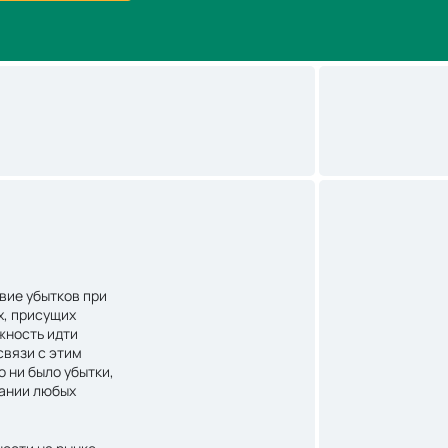
вие убытков при
х, присущих
жность идти
связи с этим
о ни было убытки,
вании любых