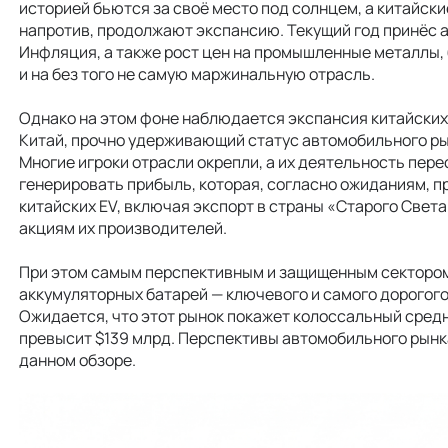
историей бьются за своё место под солнцем, а китайск
напротив, продолжают экспансию. Текущий год принёс
Инфляция, а также рост цен на промышленные металлы,
и на без того не самую маржинальную отрасль.
Однако на этом фоне наблюдается экспансия китайски
Китай, прочно удерживающий статус автомобильного ры
Многие игроки отрасли окрепли, а их деятельность пере
генерировать прибыль, которая, согласно ожиданиям, п
китайских EV, включая экспорт в страны «Старого Свет
акциям их производителей.
При этом самым перспективным и защищенным сектором 
аккумуляторных батарей — ключевого и самого дорогого
Ожидается, что этот рынок покажет колоссальный средне
превысит $139 млрд. Перспективы автомобильного рынк
данном обзоре.