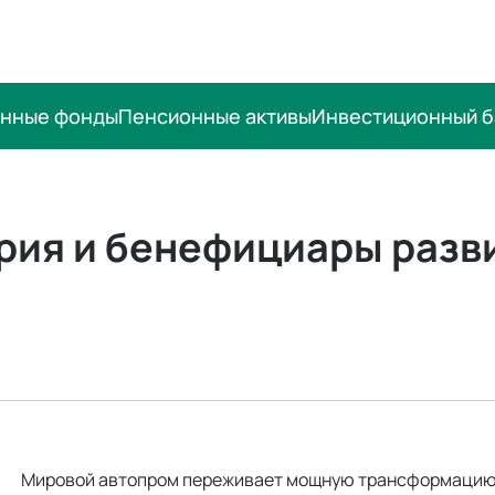
онные фонды
Пенсионные активы
Инвестиционный б
рия и бенефициары разв
Мировой автопром переживает мощную трансформацию, 