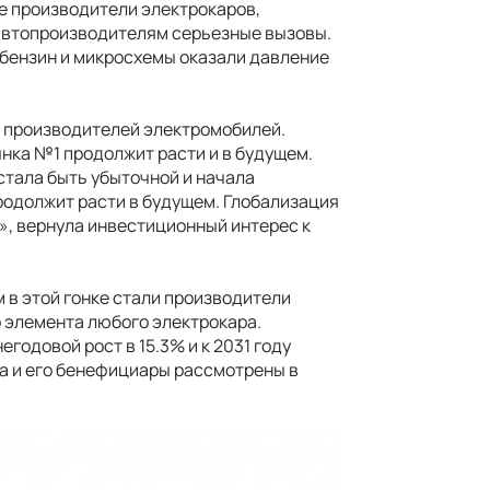
ие производители электрокаров,
 автопроизводителям серьезные вызовы.
 бензин и микросхемы оказали давление
х производителей электромобилей.
нка №1 продолжит расти и в будущем.
стала быть убыточной и начала
родолжит расти в будущем. Глобализация
а», вернула инвестиционный интерес к
в этой гонке стали производители
 элемента любого электрокара.
годовой рост в 15.3% и к 2031 году
а и его бенефициары рассмотрены в